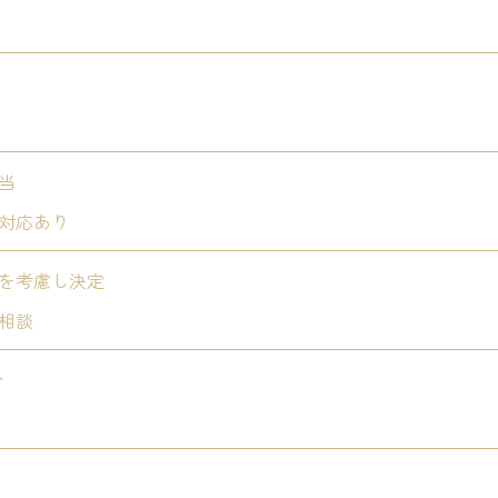
当
対応あり
を考慮し決定
相談
分