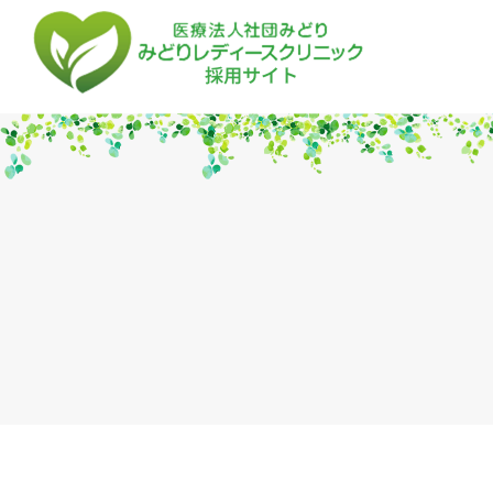
コ
ナ
ン
ビ
テ
ゲ
ン
ー
ツ
シ
へ
ョ
ス
ン
キ
に
ッ
移
プ
動